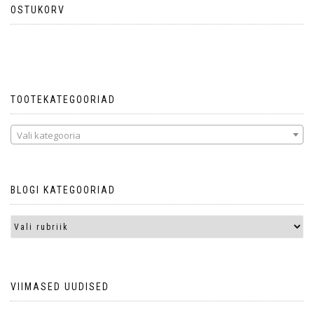
OSTUKORV
Ostukorvis ei ole tooteid.
TOOTEKATEGOORIAD
Vali kategooria
BLOGI KATEGOORIAD
VIIMASED UUDISED