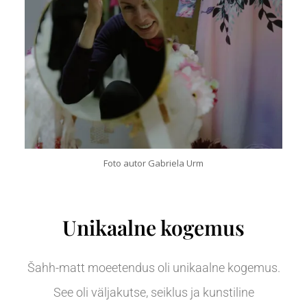
Foto autor Gabriela Urm
Unikaalne kogemus
Šahh-matt moeetendus oli unikaalne kogemus.
See oli väljakutse, seiklus ja kunstiline