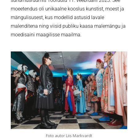
sündmusruumis 160ruutu 11. veebruaril 2023. See
moeetendus oli unikaalne kooslus kunstist, moest ja
mängulisusest, kus modellid astusid lavale
malenditena ning viisid publiku kaasa malemängu ja
moedisaini maagilisse maailma.
Foto autor Liis Markvardt