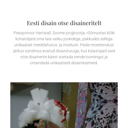
Eesti disain otse disaineritelt
Peasponsor Hartwall, Soome joogitootja, rõõmustas kõiki
kohalolijaid oma laia valiku jookidega, pakkudes sellega
unikaalset meelelahutus- ja moelusti. Peale moeetendust
jätkus sündmus avatud disainituruga, kus külastajad said
otse disainerite käest soetada nende loomingut ja
omandada unikaalseid disainiesemeid.