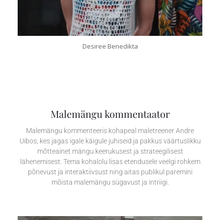
Desiree Benedikta
Malemängu kommentaator
Malemängu kommenteeris kohapeal maletreener Andre
Uibos, kes jagas igale käigule juhiseid ja pakkus väärtuslikku
mõtteainet mängu keerukusest ja strateegilisest
lähenemisest. Tema kohalolu lisas etendusele veelgi rohkem
põnevust ja interaktiivsust ning aitas publikul paremini
mõista malemängu sügavust ja intriigi.