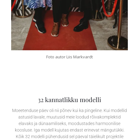
Foto autor Liis Markvardt
32 kannatlikku modelli
Moeetenduse päev oli nii põnev kui ka pingeline. Kui modellid
astusid lavale, muutusid meie loodud rõivakomplektid
elavaks ja dünaamiliseks, moodustades harmoonilise
koosluse. Iga modell kujutas endast erinevat mängutükki.
Kõik 32 modelli pühendusid sel päeval täielikult projektile