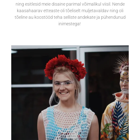
ning esitlesid meie disaine parimal võimalikul viisil. Nende
kaasahaarav etteaste oli tõeliselt muljetavaldav ning oli
tõeline au koostööd teha selliste andekate ja pühendunud
inimestega!