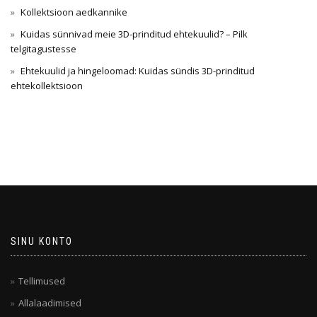
Kollektsioon aedkannike
Kuidas sünnivad meie 3D-prinditud ehtekuulid? – Pilk
telgitagustesse
Ehtekuulid ja hingeloomad: Kuidas sündis 3D-prinditud
ehtekollektsioon
SINU KONTO
Tellimused
Allalaadimised