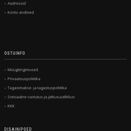
Aadressid
Konto andmed
OSTUINFO
Müügitingimused
Privaatsuspoliitika
Tagasimakse- ja tagastuspoliitika
Sotsiaalne vastutus ja jätkusuutlikkus
KKK
DISAINIPOED