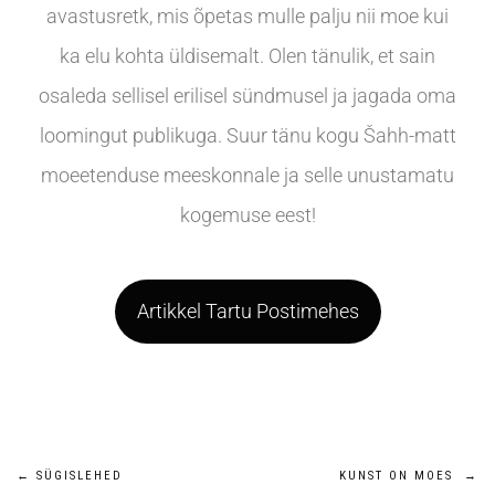
avastusretk, mis õpetas mulle palju nii moe kui
ka elu kohta üldisemalt. Olen tänulik, et sain
osaleda sellisel erilisel sündmusel ja jagada oma
loomingut publikuga. Suur tänu kogu Šahh-matt
moeetenduse meeskonnale ja selle unustamatu
kogemuse eest!
Artikkel Tartu Postimehes
←
SÜGISLEHED
KUNST ON MOES
→