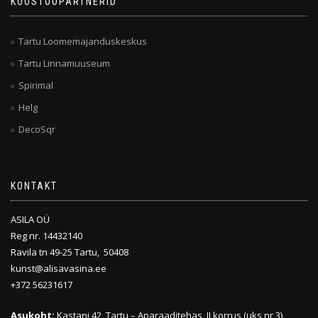
KOOSTÖÖPARTNERID
Tartu Loomemajanduskeskus
Tartu Linnamuuseum
Spirimal
Helg
DecoSqr
KONTAKT
ASILA OÜ
Reg nr. 14432140
Ravila tn 49-25 Tartu, 50408
kunst@alisavasina.ee
+372 56231617
Asukoht:
Kastani 42, Tartu – Aparaaditehas, II korrus (uks nr 3)