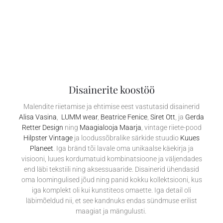
Disainerite koostöö
Malendite riietamise ja ehtimise eest vastutasid disainerid
Alisa Vasina
,
LUMM wear
,
Beatrice Fenice
,
Siret Ott
, ja
Gerda
Retter Design
ning
Maagialooja Maarja
, vintage riiete-pood
Hilpster Vintage
ja loodussõbralike särkide stuudio
Kuues
Planeet
. Iga bränd tõi lavale oma unikaalse käekirja ja
visiooni, luues kordumatuid kombinatsioone ja väljendades
end läbi tekstiili ning aksessuaaride. Disainerid ühendasid
oma loomingulised jõud ning panid kokku kollektsiooni, kus
iga komplekt oli kui kunstiteos omaette. Iga detail oli
läbimõeldud nii, et see kandnuks endas sündmuse erilist
maagiat ja mängulusti.