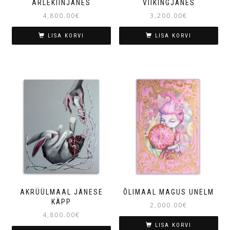
ARLEKIINJÄNES
VIIKINGJÄNES
4,800.00
€
3,200.00
€
LISA KORVI
LISA KORVI
AKRÜÜLMAAL JÄNESE
ÕLIMAAL MAGUS UNELM
KÄPP
2,000.00
€
4,800.00
€
LISA KORVI