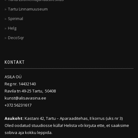
Tartu Linnamuuseum
Spirimal
Helg
DecoSqr
KONTAKT
ASILA OÜ
Reg nr. 14432140
Ravila tn 49-25 Tartu, 50408
kunst@alisavasina.ee
+372 56231617
Asukoht:
Kastani 42, Tartu – Aparaaditehas, II korrus (uks nr 3)
Oled oodatud stuudiosse külla! Helista või kirjuta ette, et saaksime
sobiva aja kokku leppida.