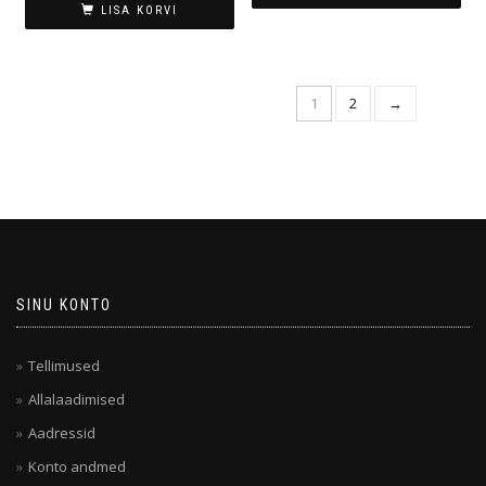
LISA KORVI
1
2
→
SINU KONTO
Tellimused
Allalaadimised
Aadressid
Konto andmed