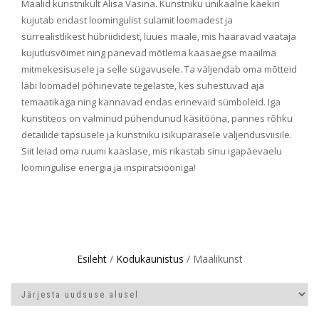
Maalid kunstnikult Alisa Vasina. Kunstniku unikaalne käekiri
kujutab endast loomingulist sulamit loomadest ja
sürrealistlikest hübriididest, luues maale, mis haaravad vaataja
kujutlusvõimet ning panevad mõtlema kaasaegse maailma
mitmekesisusele ja selle sügavusele. Ta väljendab oma mõtteid
läbi loomadel põhinevate tegelaste, kes suhestuvad aja
temaatikaga ning kannavad endas erinevaid sümboleid. Iga
kunstiteos on valminud pühendunud käsitööna, pannes rõhku
detailide täpsusele ja kunstniku isikupärasele väljendusviisile.
Siit leiad oma ruumi kaaslase, mis rikastab sinu igapäevaelu
loomingulise energia ja inspiratsiooniga!
Esileht
/
Kodukaunistus
/ Maalikunst