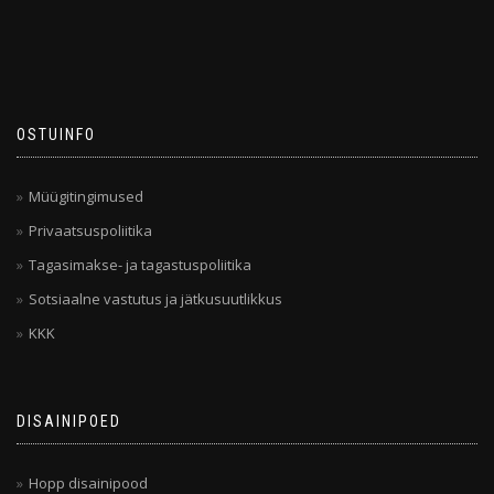
OSTUINFO
Müügitingimused
Privaatsuspoliitika
Tagasimakse- ja tagastuspoliitika
Sotsiaalne vastutus ja jätkusuutlikkus
KKK
DISAINIPOED
Hopp disainipood