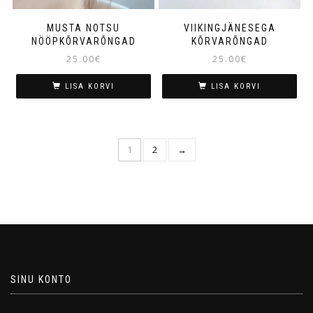
MUSTA NOTSU
VIIKINGJÄNESEGA
NÖÖPKÕRVARÕNGAD
KÕRVARÕNGAD
25.00
€
25.00
€
LISA KORVI
LISA KORVI
1
2
→
SINU KONTO