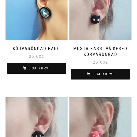
KÕRVARÕNGAD HÄRG
MUSTA KASSI VÄIKESED
KÕRVARÕNGAD
25.00
€
25.00
€
LISA KORVI
LISA KORVI