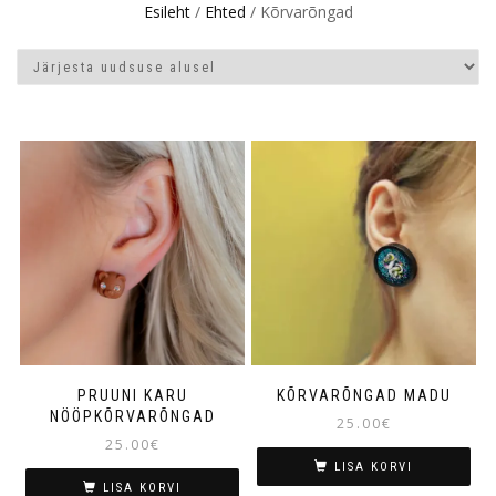
Esileht
/
Ehted
/ Kõrvarõngad
PRUUNI KARU
KÕRVARÕNGAD MADU
NÖÖPKÕRVARÕNGAD
25.00
€
25.00
€
LISA KORVI
LISA KORVI