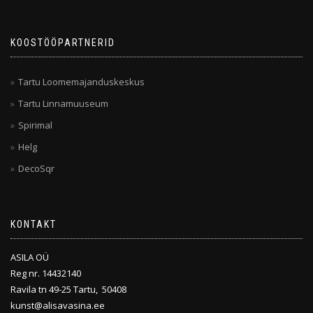
KOOSTÖÖPARTNERID
Tartu Loomemajanduskeskus
Tartu Linnamuuseum
Spirimal
Helg
DecoSqr
KONTAKT
ASILA OÜ
Reg nr. 14432140
Ravila tn 49-25 Tartu, 50408
kunst@alisavasina.ee