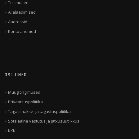
Tellimused
Allalaadimised
Aadressid
Konto andmed
OSTUINFO
Müügitingimused
Privaatsuspoliitika
Tagasimakse- ja tagastuspoliitika
Sotsiaalne vastutus ja jätkusuutlikkus
KKK