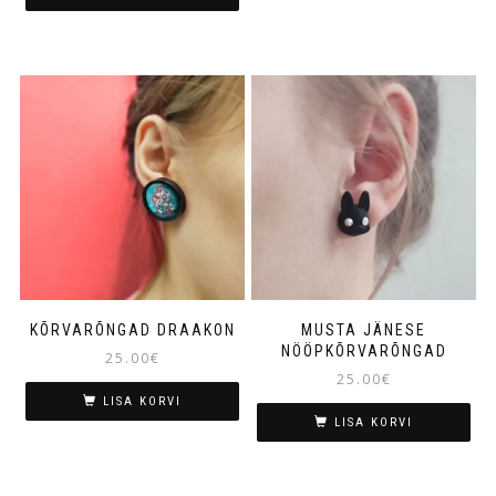
KÕRVARÕNGAD DRAAKON
MUSTA JÄNESE
NÖÖPKÕRVARÕNGAD
25.00
€
25.00
€
LISA KORVI
LISA KORVI