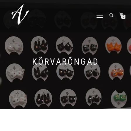
TOGGLE NAVIGATION
0
KÕRVARÕNGAD