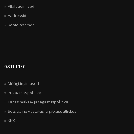
Allalaadimised
Aadressid
Konto andmed
OSTUINFO
Müügitingimused
Privaatsuspoliitika
Tagasimakse- ja tagastuspoliitika
Sotsiaalne vastutus ja jätkusuutlikkus
KKK