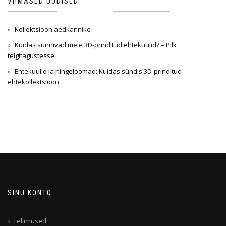
VIIMASED UUDISED
Kollektsioon aedkannike
Kuidas sünnivad meie 3D-prinditud ehtekuulid? – Pilk
telgitagustesse
Ehtekuulid ja hingeloomad: Kuidas sündis 3D-prinditud
ehtekollektsioon
SINU KONTO
Tellimused