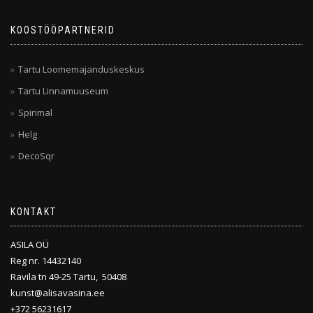
KOOSTÖÖPARTNERID
Tartu Loomemajanduskeskus
Tartu Linnamuuseum
Spirimal
Helg
DecoSqr
KONTAKT
ASILA OÜ
Reg nr. 14432140
Ravila tn 49-25 Tartu, 50408
kunst@alisavasina.ee
+372 56231617