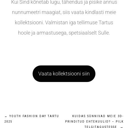
Kui Sind kõnetab lugu, tähendus ja pisike annus
nunnumeetri maagiat, siis vaata kindlasti meie
kollektsiooni. Valmistan iga tellimuse Tartus
hoole ja armastusega, spetsiaalselt Sulle.
Vaata kollektsiooni siin
←
YOUTH FASHION DAY TARTU
KUIDAS SÜNNIVAD MEIE 3D-
2025
PRINDITUD EHTEKUULID? – PILK
TELGITAGUSTESSE
→