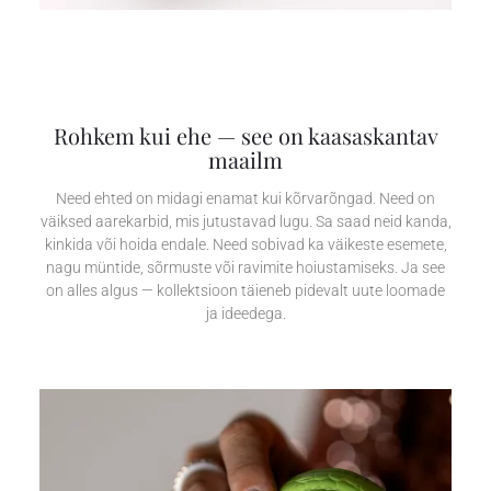
Rohkem kui ehe — see on kaasaskantav
maailm
Need ehted on midagi enamat kui kõrvarõngad. Need on
väiksed aarekarbid, mis jutustavad lugu. Sa saad neid kanda,
kinkida või hoida endale. Need sobivad ka väikeste esemete,
nagu müntide, sõrmuste või ravimite hoiustamiseks. Ja see
on alles algus — kollektsioon täieneb pidevalt uute loomade
ja ideedega.