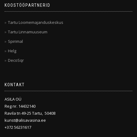
KOOSTÖÖPARTNERID
Tartu Loomemajanduskeskus
Tartu Linnamuuseum
Spirimal
Helg
DecoSqr
KONTAKT
ASILA OÜ
Reg nr. 14432140
Ravila tn 49-25 Tartu, 50408
kunst@alisavasina.ee
+372 56231617