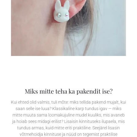
Miks mitte teha ka pakendit ise?
Kui ehted olid valmis, tuli mõte: miks tellida pakend mujalt, kui
saan selle ise luua? Klassikaline karp tundus igav — miks
mitte muuta sama loomakujuline mudel kuuliks, mis avaneb
ja hoiab sees midagi erilist? Lisaisin kinnituseks ilupaela, mis
tundus armas, kuid mitte eriti praktiline. Seejärel lisasin
võtmehoidja kinnituse ja nüüd on tegemist praktilise