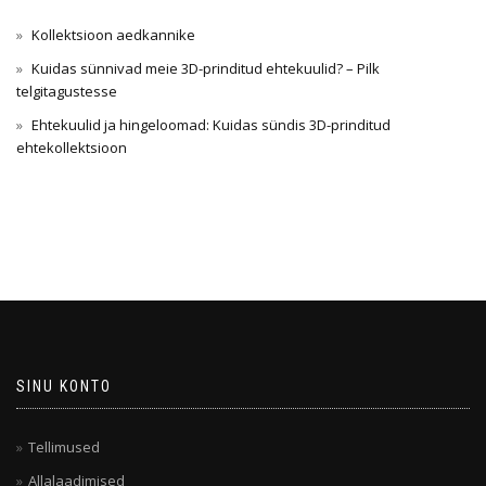
Kollektsioon aedkannike
Kuidas sünnivad meie 3D-prinditud ehtekuulid? – Pilk
telgitagustesse
Ehtekuulid ja hingeloomad: Kuidas sündis 3D-prinditud
ehtekollektsioon
SINU KONTO
Tellimused
Allalaadimised