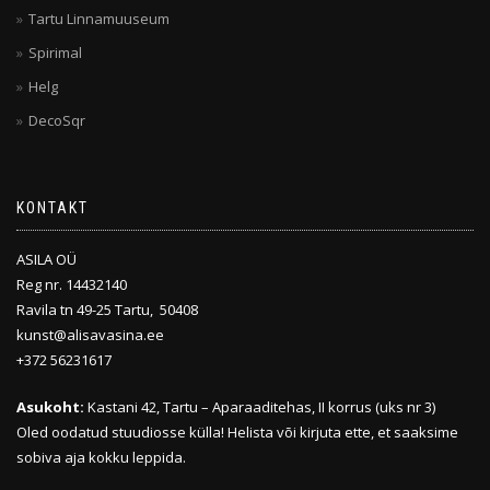
Tartu Linnamuuseum
Spirimal
Helg
DecoSqr
KONTAKT
ASILA OÜ
Reg nr. 14432140
Ravila tn 49-25 Tartu, 50408
kunst@alisavasina.ee
+372 56231617
Asukoht:
Kastani 42, Tartu – Aparaaditehas, II korrus (uks nr 3)
Oled oodatud stuudiosse külla! Helista või kirjuta ette, et saaksime
sobiva aja kokku leppida.