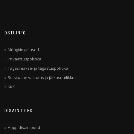
OSTUINFO
Müügitingimused
Privaatsuspoliitika
Tagasimakse- ja tagastuspoliitika
Sotsiaalne vastutus ja jätkusuutlikkus
KKK
DISAINIPOED
Hopp disainipood