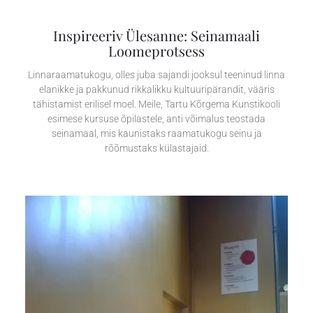
Inspireeriv Ülesanne: Seinamaali
Loomeprotsess
Linnaraamatukogu, olles juba sajandi jooksul teeninud linna
elanikke ja pakkunud rikkalikku kultuuripärandit, vääris
tähistamist erilisel moel. Meile, Tartu Kõrgema Kunstikooli
esimese kursuse õpilastele, anti võimalus teostada
seinamaal, mis kaunistaks raamatukogu seinu ja
rõõmustaks külastajaid.