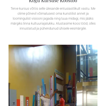
Kogu Kursuse Koostöö
Terve kursus võttis selle ülesande entusiastlikult vastu. Me
olime põnevil võimalusest oma kunstilist annet ja
loomingulist visiooni jagada ning luua midagi, mis jääks
märgiks linna kultuuriajalukku. Alustasime koos tööd, olles
innustatud ja pühendunud ühisele eesmärgile.