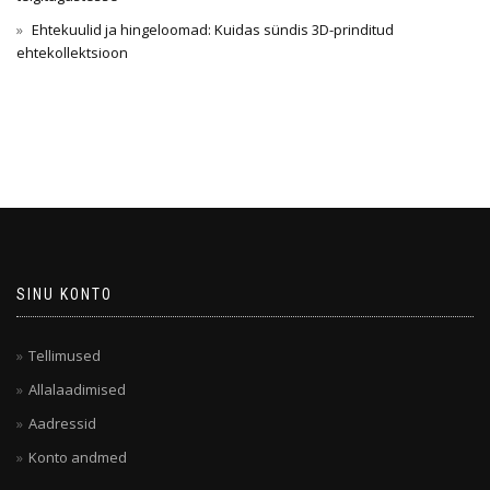
Ehtekuulid ja hingeloomad: Kuidas sündis 3D-prinditud
ehtekollektsioon
SINU KONTO
Tellimused
Allalaadimised
Aadressid
Konto andmed