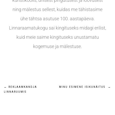
kunstikoolis, ühisest pingutusest ja loovusest
ning mälestus sellest, kuidas me tähistasime
ühe tähtsa asutuse 100. aastapäeva.
Linnaraamatukogu sai kingituseks midagi erilist,
kuid meie saime kingituseks unustamatu
kogemuse ja mälestuse.
←
REKLAAMKANDJA
MINU ESIMENE ISIKUNÄITUS
→
LINNARUUMIS