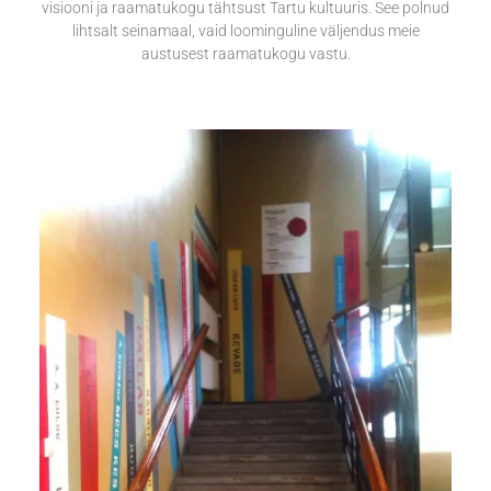
visiooni ja raamatukogu tähtsust Tartu kultuuris. See polnud
lihtsalt seinamaal, vaid loominguline väljendus meie
austusest raamatukogu vastu.