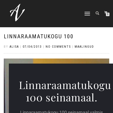
TOGGLE NAVIGATION
0
LINNARAAMATUKOGU 100
BY
ALISA
|
07/04/2013
|
NO COMMENTS
|
MAALINGUD
Linnaraamatukogu
100 seinamaal.
Linnaraamatukogu 100 seinamaal valmis