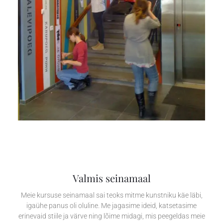
Valmis seinamaal
Meie kursuse seinamaal sai teoks mitme kunstniku käe läbi,
igaühe panus oli oluline. Me jagasime ideid, katsetasime
erinevaid stiile ja värve ning lõime midagi, mis peegeldas meie