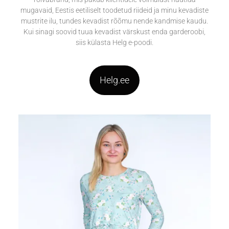
mugavaid, Eestis eetiliselt toodetud riideid ja minu kevadiste
mustrite ilu, tundes kevadist rõõmu nende kandmise kaudu.
Kui sinagi soovid tuua kevadist värskust enda garderoobi,
siis külasta Helg e-poodi.
Helg.ee