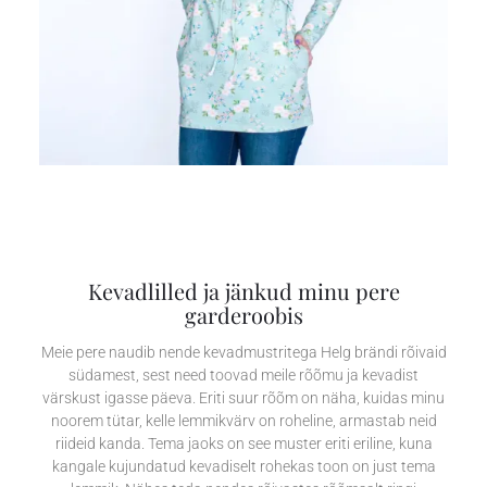
Kevadlilled ja jänkud minu pere
garderoobis
Meie pere naudib nende kevadmustritega Helg brändi rõivaid
südamest, sest need toovad meile rõõmu ja kevadist
värskust igasse päeva. Eriti suur rõõm on näha, kuidas minu
noorem tütar, kelle lemmikvärv on roheline, armastab neid
riideid kanda. Tema jaoks on see muster eriti eriline, kuna
kangale kujundatud kevadiselt rohekas toon on just tema