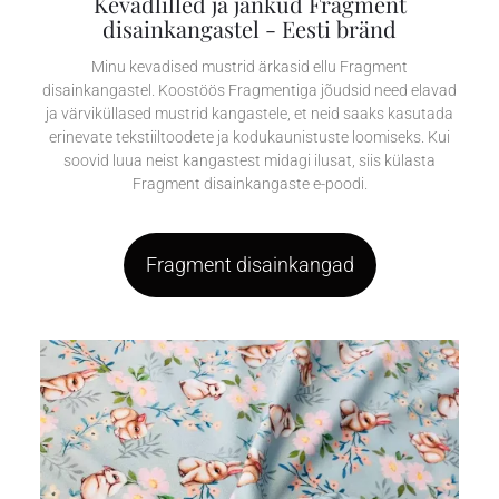
Kevadlilled ja jänkud​ Fragment
disainkangastel - Eesti bränd
Minu kevadised mustrid ärkasid ellu Fragment
disainkangastel. Koostöös Fragmentiga jõudsid need elavad
ja värviküllased mustrid kangastele, et neid saaks kasutada
erinevate tekstiiltoodete ja kodukaunistuste loomiseks. Kui
soovid luua neist kangastest midagi ilusat, siis külasta
Fragment disainkangaste e-poodi.
Fragment disainkangad