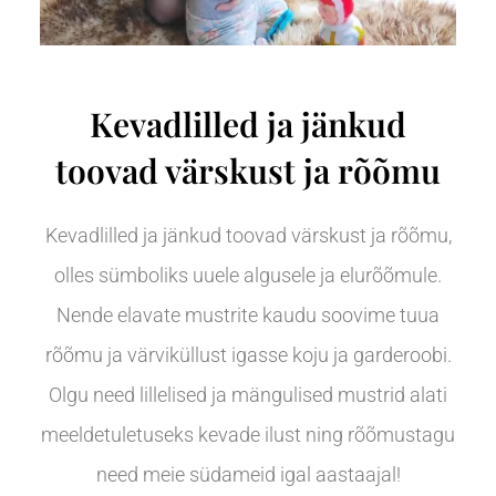
Kevadlilled ja jänkud
toovad värskust ja rõõmu
Kevadlilled ja jänkud toovad värskust ja rõõmu,
olles sümboliks uuele algusele ja elurõõmule.
Nende elavate mustrite kaudu soovime tuua
rõõmu ja värviküllust igasse koju ja garderoobi.
Olgu need lillelised ja mängulised mustrid alati
meeldetuletuseks kevade ilust ning rõõmustagu
need meie südameid igal aastaajal!