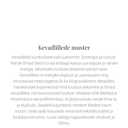
Kevadlillede muster
Kevadlilled sümboliseerivad uuenemist, õitsengut ja lootust.
Nende õrnad õied toovad endaga kaasa uue alguse ja värske
energia, tähistades looduse ärkamist pärast talve.
Kevadlilled on märgiks elujõust ja uuendusest ning
innustavad meid nägema ilu ka kõige pisikestes detailides.
Varakevadel inspireerisid mind looduse ärkamine ja õrnad
kevadlilled, mis kaunistavad loodust. Maalisin kõik lilleõied ja
lehed käsitsi akvarellitehnikas, et jäädvustada nende õrna ilu
ja elujõudu. Seejärel kujundasin nendest lilledest kauni
mustri, mida saab kasutada erinevatel tekstiiltoodetel ja
kodukaunistustes, tuues sellega tuppa kevade värskust ja
rõõmu.