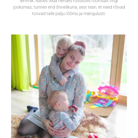
lemmik. Nähes teda nendes rõivastes rõõmsalt ringi
jooksmas, tunnen end õnnelikuna, sest tean, et need rõivad
toovad talle palju rõõmu ja mängulusti.