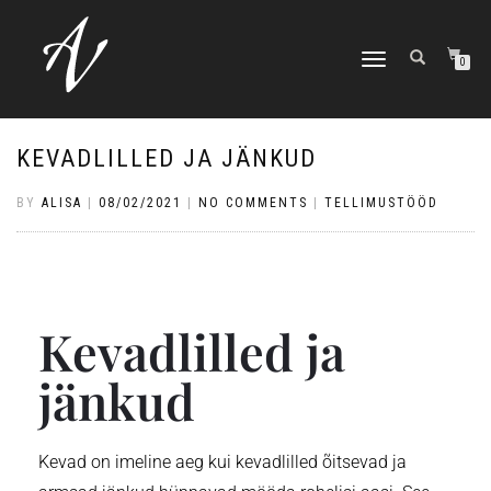
TOGGLE NAVIGATION
0
KEVADLILLED JA JÄNKUD
BY
ALISA
|
08/02/2021
|
NO COMMENTS
|
TELLIMUSTÖÖD
Kevadlilled ja
jänkud
Kevad on imeline aeg kui kevadlilled õitsevad ja