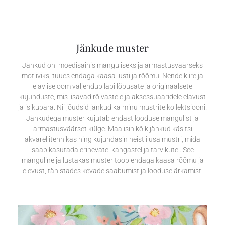
Jänkude muster
Jänkud on moedisainis mänguliseks ja armastusväärseks
motiiviks, tuues endaga kaasa lusti ja rõõmu. Nende kiire ja
elav iseloom väljendub läbi lõbusate ja originaalsete
kujunduste, mis lisavad rõivastele ja aksessuaaridele elavust
ja isikupära. Nii jõudsid jänkud ka minu mustrite kollektsiooni.
Jänkudega muster kujutab endast looduse mängulist ja
armastusväärset külge. Maalisin kõik jänkud käsitsi
akvarellitehnikas ning kujundasin neist ilusa mustri, mida
saab kasutada erinevatel kangastel ja tarvikutel. See
mänguline ja lustakas muster toob endaga kaasa rõõmu ja
elevust, tähistades kevade saabumist ja looduse ärkamist.