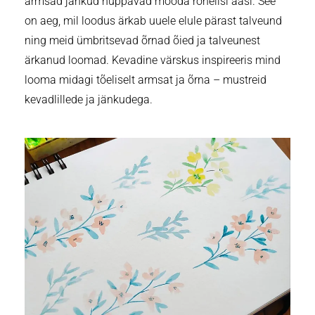
armsad jänkud hüppavad mööda rohelisi aasi. See
on aeg, mil loodus ärkab uuele elule pärast talveund
ning meid ümbritsevad õrnad õied ja talveunest
ärkanud loomad. Kevadine värskus inspireeris mind
looma midagi tõeliselt armsat ja õrna – mustreid
kevadlillede ja jänkudega.