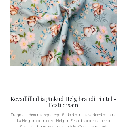
Kevadlilled ja jänkud​ Helg brändi riietel -
Eesti disain
Fragment disainkangastega jõudsid minu kevadised mustrid
ka Helg brändi riietele. Helg on Eesti disaini ema-beebi
rõivabränd, mis pakub klientidele võimalust nautida