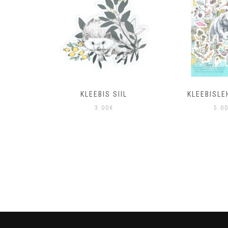
 SIIL
KLEEBIS SIIL
KLEEBISLE
3.00
€
5.0