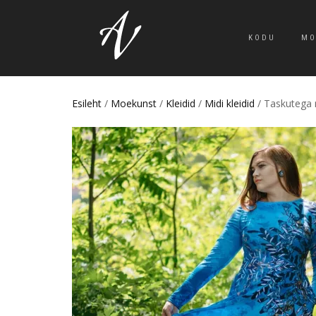
KODU
MO
Esileht
/
Moekunst
/
Kleidid
/
Midi kleidid
/ Taskutega m