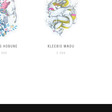
IS HOBUNE
KLEEBIS MADU
KLEE
.00
€
3.00
€