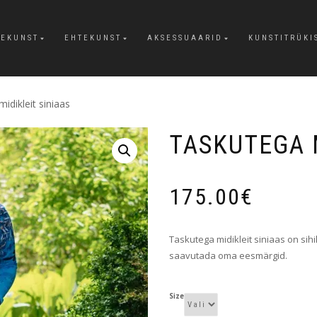
EKUNST
EHTEKUNST
AKSESSUAARID
KUNSTITRÜKI
idikleit siniaas
TASKUTEGA M
175.00
€
Taskutega midikleit siniaas on sihi
saavutada oma eesmärgid.
Size