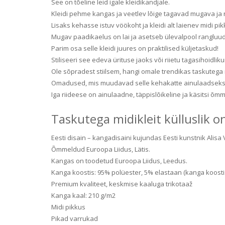
See on tõeline leid igale kleidikandjale.
Kleidi pehme kangas ja veetlev lõige tagavad mugava ja 
Lisaks kehasse istuv vöökoht ja kleidi alt laienev midi pi
Mugav paadikaelus on lai ja asetseb ülevalpool rangluud
Parim osa selle kleidi juures on praktilised küljetaskud!
Stiliseeri see edeva ürituse jaoks või riietu tagasihoidlikum
Ole sõpradest stiilsem, hangi omale trendikas taskutega m
Omadused, mis muudavad selle kehakatte ainulaadseks, on
Iga riideese on ainulaadne, täppislõikeline ja käsitsi õm
Taskutega midikleit külluslik o
Eesti disain – kangadisaini kujundas Eesti kunstnik Alisa 
Õmmeldud Euroopa Liidus, Lätis.
Kangas on toodetud Euroopa Liidus, Leedus.
Kanga koostis: 95% polüester, 5% elastaan (kanga koosti
Premium kvaliteet, keskmise kaaluga trikotaaž
Kanga kaal: 210 g/m2
Midi pikkus
Pikad varrukad