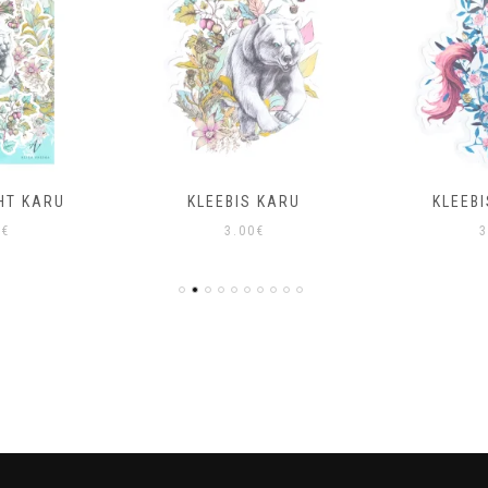
HT KARU
KLEEBIS KARU
KLEEB
0
€
3.00
€
3