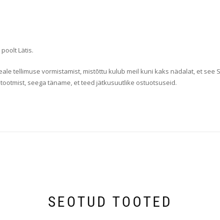
oolt Lätis.
ale tellimuse vormistamist, mistõttu kulub meil kuni kaks nädalat, et see 
etootmist, seega täname, et teed jätkusuutlike ostuotsuseid.
SEOTUD TOOTED