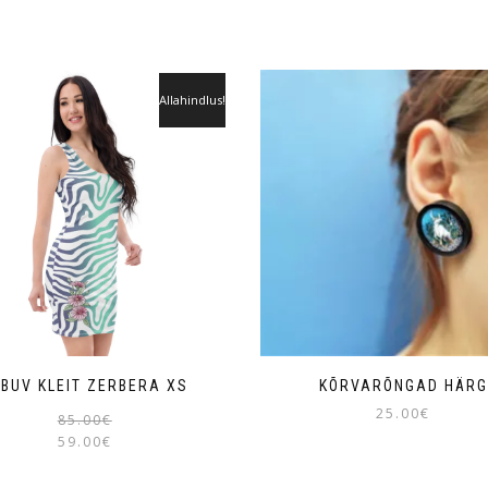
Allahindlus!
IBUV KLEIT ZERBERA XS
KÕRVARÕNGAD HÄRG
25.00
€
85.00
€
59.00
€