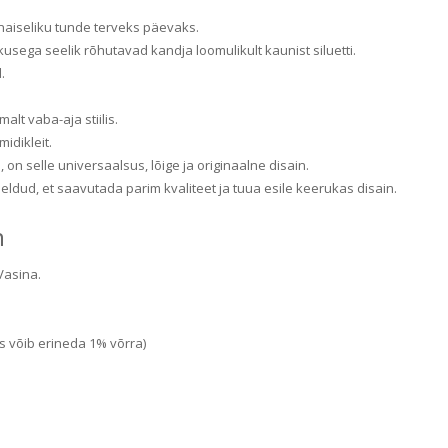
naiseliku tunde terveks päevaks.
kkusega seelik rõhutavad kandja loomulikult kaunist siluetti.
.
alt vaba-aja stiilis.
idikleit.
 selle universaalsus, lõige ja originaalne disain.
meldud, et saavutada parim kvaliteet ja tuua esile keerukas disain.
n
Vasina.
s võib erineda 1% võrra)