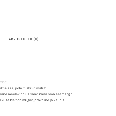
ARVUSTUSED (0)
ümbol.
ilme ees, pole miski võimatu!”
 omane meelekindlus saavutada oma eesmärgid.
ikuga kleit on mugav, praktiline ja kaunis.