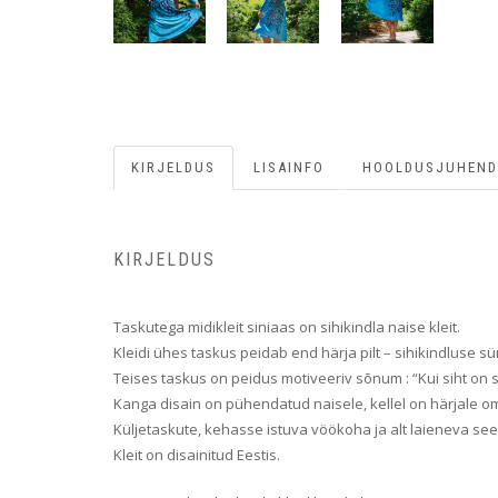
KIRJELDUS
LISAINFO
HOOLDUSJUHEND
KIRJELDUS
Taskutega midikleit siniaas on sihikindla naise kleit.
Kleidi ühes taskus peidab end härja pilt – sihikindluse s
Teises taskus on peidus motiveeriv sõnum : “Kui siht on s
Kanga disain on pühendatud naisele, kellel on härjale
Küljetaskute, kehasse istuva vöökoha ja alt laieneva seel
Kleit on disainitud Eestis.