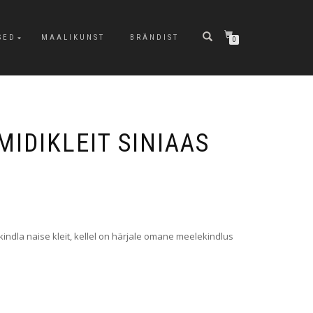
SED
MAALIKUNST
BRÄNDIST
0
IDIKLEIT SINIAAS
kindla naise kleit, kellel on härjale omane meelekindlus