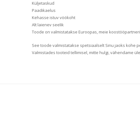
Küljetaskud
Paadikaelus
Kehasse istuv vöökoht
Alt laienev seelik
Toode on valmistatakse Euroopas, meie koostööpartneri p
See toode valmistatakse spetsiaalselt Sinu jaoks kohe pe
Valmistades tooteid tellimisel, mitte hulgi, vähendame ül