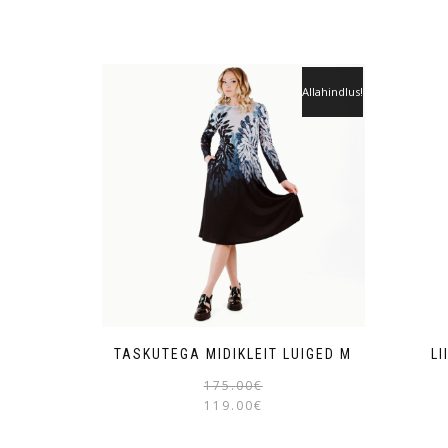
Allahindlus!
TASKUTEGA MIDIKLEIT LUIGED M
LI
175.00
€
119.00
€