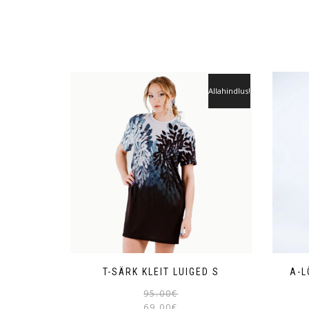
Allahindlus!
T-SÄRK KLEIT LUIGED S
A-L
95.00
€
69.00
€