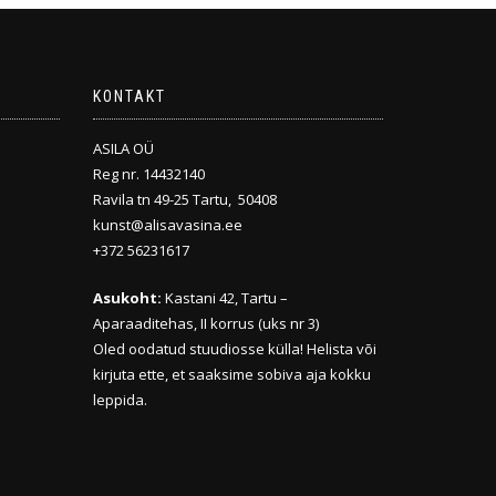
KONTAKT
ASILA OÜ
Reg nr. 14432140
Ravila tn 49-25 Tartu, 50408
kunst@alisavasina.ee
+372 56231617
Asukoht:
Kastani 42, Tartu –
Aparaaditehas, II korrus (uks nr 3)
Oled oodatud stuudiosse külla! Helista või
kirjuta ette, et saaksime sobiva aja kokku
leppida.