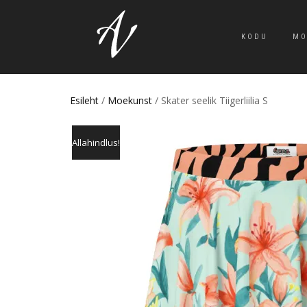
KODU
MO
Esileht
/
Moekunst
/ Skater seelik Tiigerliilia S
Allahindlus!