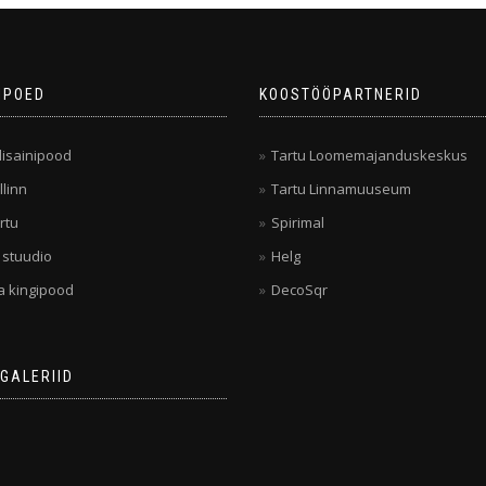
IPOED
KOOSTÖÖPARTNERID
isainipood
Tartu Loomemajanduskeskus
llinn
Tartu Linnamuuseum
rtu
Spirimal
 stuudio
Helg
a kingipood
DecoSqr
GALERIID