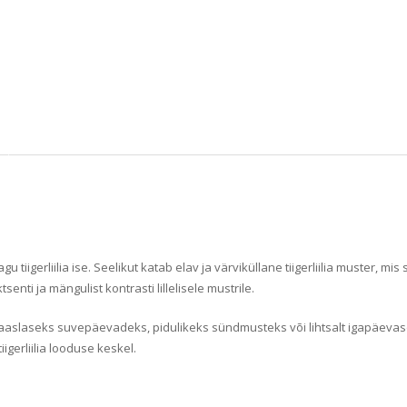
u tiigerliilia ise. Seelikut katab elav ja värviküllane tiigerliilia muster, mi
enti ja mängulist kontrasti lillelisele mustrile.
kaaslaseks suvepäevadeks, pidulikeks sündmusteks või lihtsalt igapäevas
igerliilia looduse keskel.