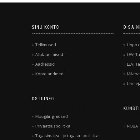
SINU KONTO
DISAIN
Tellimused
Hopp d
Allalaadimised
LEVI Ta
Aadressid
LEVI Ta
Konto andmed
Milana
Unelej
OSTUINFO
KUNSTI
Müügitingimused
Privaatsuspoliitika
NOBA
Tagasimakse- ja tagastuspoliitika