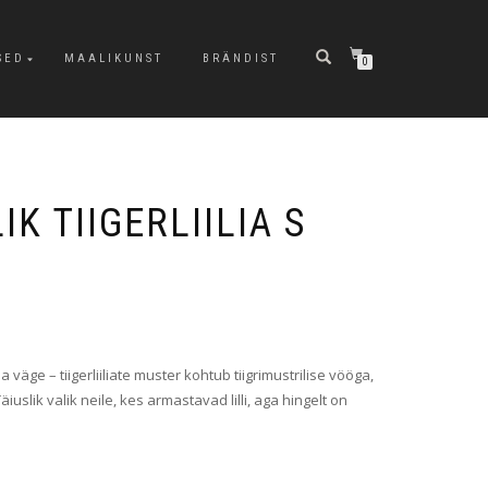
SED
MAALIKUNST
BRÄNDIST
0
IK TIIGERLIILIA S
 ja väge – tiigerliiliate muster kohtub tiigrimustrilise vööga,
äiuslik valik neile, kes armastavad lilli, aga hingelt on