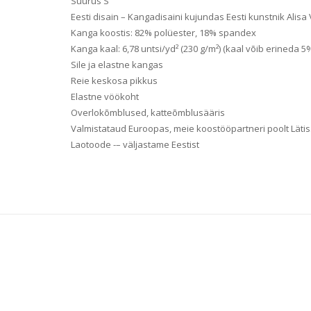
Suurus S
Eesti disain – Kangadisaini kujundas Eesti kunstnik Alisa
Kanga koostis: 82% polüester, 18% spandex
Kanga kaal: 6,78 untsi/yd² (230 g/m²) (kaal võib erineda 5
Sile ja elastne kangas
Reie keskosa pikkus
Elastne vöökoht
Overlokõmblused, katteõmblusääris
Valmistataud Euroopas, meie koostööpartneri poolt Lätis
Laotoode -– väljastame Eestist