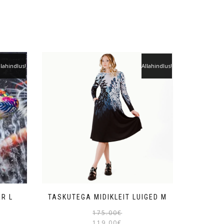
llahindlus!
Allahindlus!
R L
TASKUTEGA MIDIKLEIT LUIGED M
175.00
€
119.00
€