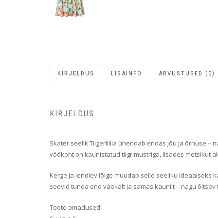
KIRJELDUS
LISAINFO
ARVUSTUSED (0)
KIRJELDUS
Skater seelik Tiigerliilia ühendab endas jõu ja õrnuse – nag
vöökoht on kaunistatud tiigrimustriga, lisades metsikut akts
Kerge ja lendlev lõige muudab selle seeliku ideaalseks 
soovid tunda end väekalt ja samas kaunilt – nagu õitsev ti
Toote omadused: