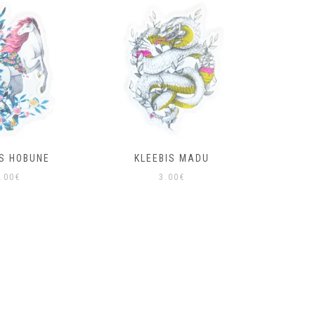
IS HOBUNE
KLEEBIS MADU
KLEE
.00
€
3.00
€