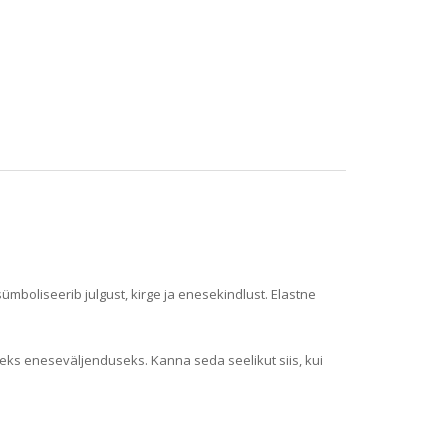
s sümboliseerib julgust, kirge ja enesekindlust. Elastne
eks eneseväljenduseks. Kanna seda seelikut siis, kui