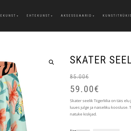
EKUNST
EHTEKUNST
AKSESSUAARID
KUNSTITRÜKI
SKATER SEEL
85.00
€
59.00
€
Skater seelik Tiigerliilia on täis elu
luues julge ja naiseliku koosluse. T
natuke kiskjad.
Size