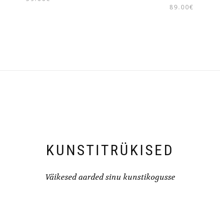
89.00
€
KUNSTITRÜKISED
Väikesed aarded sinu kunstikogusse