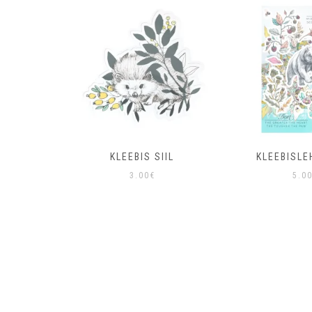
 SIIL
KLEEBIS SIIL
KLEEBISLE
3.00
€
5.0