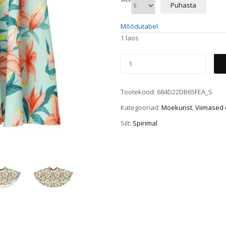
Puhasta
Mõõdutabel
1 laos
Tootekood:
684D22DB65FEA_S
Kategooriad:
Moekunst
,
Viimased 
Silt:
Spirimal