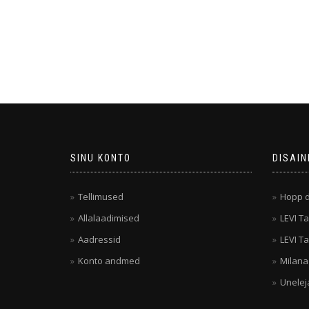
SINU KONTO
DISAIN
Tellimused
Hopp d
Allalaadimised
LEVI Ta
Aadressid
LEVI Ta
Konto andmed
Milana
Unelej