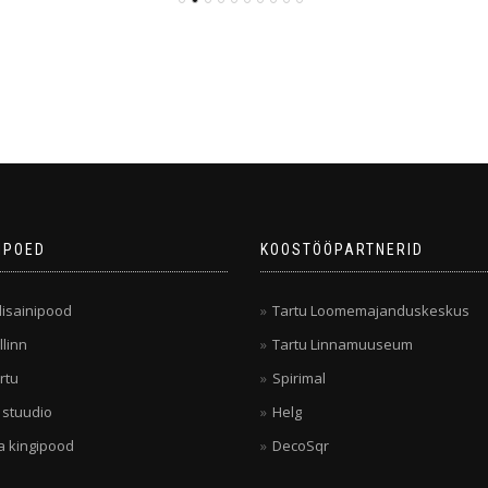
IPOED
KOOSTÖÖPARTNERID
isainipood
Tartu Loomemajanduskeskus
llinn
Tartu Linnamuuseum
rtu
Spirimal
 stuudio
Helg
a kingipood
DecoSqr