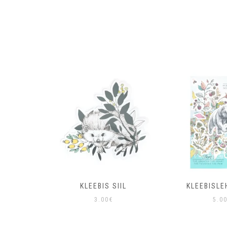
 SIIL
KLEEBIS SIIL
KLEEBISLE
3.00
€
5.0