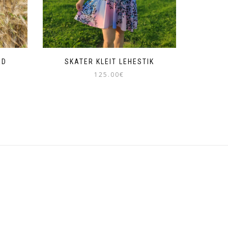
ED
SKATER KLEIT LEHESTIK
125.00
€