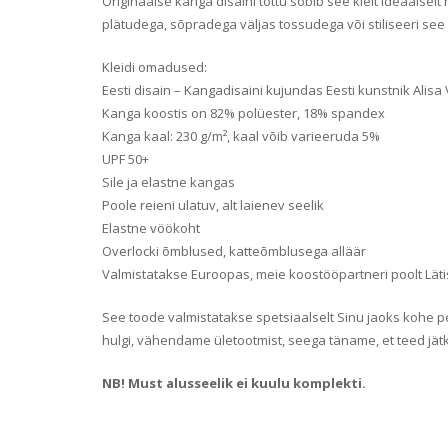
Originaalse kanga disaini tõttu sobib see kleit ideaalse
plätudega, sõpradega väljas tossudega või stiliseeri see 
Kleidi omadused:
Eesti disain – Kangadisaini kujundas Eesti kunstnik Alisa
Kanga koostis on 82% polüester, 18% spandex
Kanga kaal: 230 g/m², kaal võib varieeruda 5%
UPF 50+
Sile ja elastne kangas
Poole reieni ulatuv, alt laienev seelik
Elastne vöökoht
Overlocki õmblused, katteõmblusega alläär
Valmistatakse Euroopas, meie koostööpartneri poolt Läti
See toode valmistatakse spetsiaalselt Sinu jaoks kohe pea
hulgi, vähendame ületootmist, seega täname, et teed jät
NB! Must alusseelik ei kuulu komplekti.