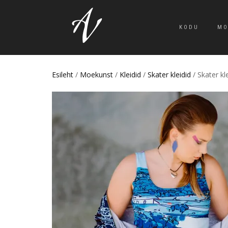
KODU
MO
Esileht
/
Moekunst
/
Kleidid
/
Skater kleidid
/ Skater k