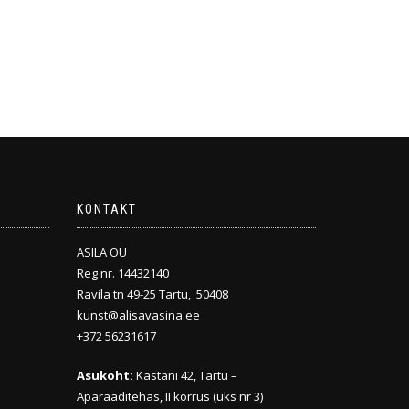
KONTAKT
ASILA OÜ
Reg nr. 14432140
Ravila tn 49-25 Tartu, 50408
kunst@alisavasina.ee
+372 56231617
Asukoht:
Kastani 42, Tartu –
Aparaaditehas, II korrus (uks nr 3)