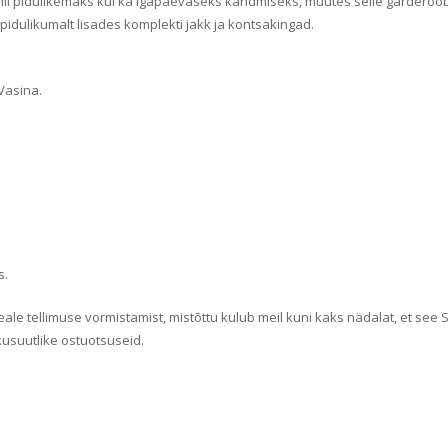
lt nii pidulikemaks kui ka igapäevaseks kandmiseks, muutes selle gardero
pidulikumalt lisades komplekti jakk ja kontsakingad.
 Vasina.
s.
le tellimuse vormistamist, mistõttu kulub meil kuni kaks nädalat, et see Si
kusuutlike ostuotsuseid.