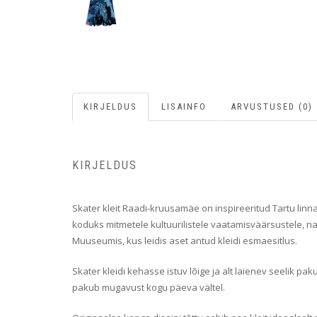
KIRJELDUS
LISAINFO
ARVUSTUSED (0)
KIRJELDUS
Skater kleit Raadi-kruusamäe on inspireeritud Tartu linn
koduks mitmetele kultuurilistele vaatamisväärsustele, n
Muuseumis, kus leidis aset antud kleidi esmaesitlus.
Skater kleidi kehasse istuv lõige ja alt laienev seelik p
pakub mugavust kogu päeva vältel.