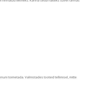
obi hinnatud liikmeks. Kanna seda näiteks suvel rannas
nuni toimetada. Valmistades tooteid tellimisel, mitte