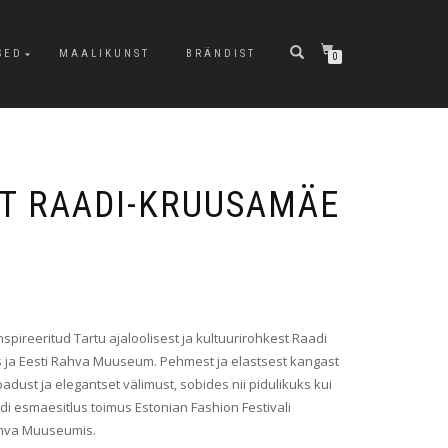
SED
MAALIKUNST
BRÄNDIST
0
IT RAADI-KRUUSAMÄE
spireeritud Tartu ajaloolisest ja kultuurirohkest Raadi
s ja Eesti Rahva Muuseum. Pehmest ja elastsest kangast
adust ja elegantset välimust, sobides nii pidulikuks kui
i esmaesitlus toimus Estonian Fashion Festivali
ahva Muuseumis.