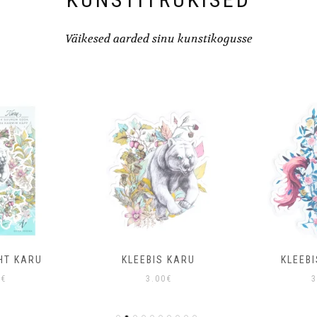
Väikesed aarded sinu kunstikogusse
HT KARU
KLEEBIS KARU
KLEEB
0
€
3.00
€
3