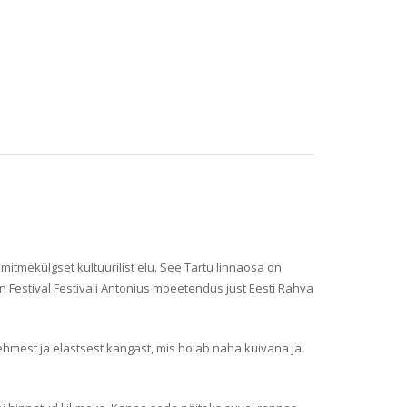
itmekülgset kultuurilist elu. See Tartu linnaosa on
 Festival Festivali Antonius moeetendus just Eesti Rahva
 pehmest ja elastsest kangast, mis hoiab naha kuivana ja