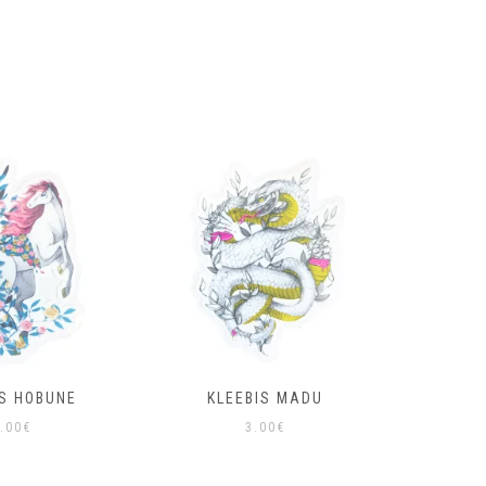
IS HOBUNE
KLEEBIS MADU
KLEE
.00
€
3.00
€