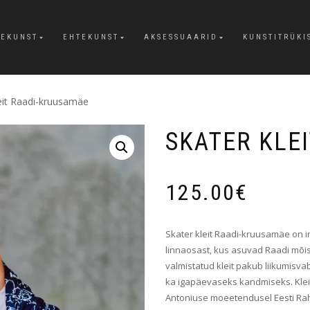
EKUNST
EHTEKUNST
AKSESSUAARID
KUNSTITRÜKI
leit Raadi-kruusamäe
SKATER KLE
125.00
€
Skater kleit Raadi-kruusamäe on in
linnaosast, kus asuvad Raadi mõi
valmistatud kleit pakub liikumisvab
ka igapäevaseks kandmiseks. Kleid
Antoniuse moeetendusel Eesti R