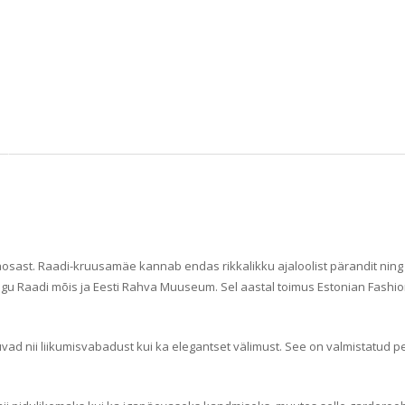
aosast. Raadi-kruusamäe kannab endas rikkalikku ajaloolist pärandit ning m
agu Raadi mõis ja Eesti Rahva Muuseum. Sel aastal toimus Estonian Fashion
akuvad nii liikumisvabadust kui ka elegantset välimust. See on valmistatud