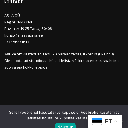
KONTAKT
ASILA OÜ
Reg nr. 14432140
Ravila tn 49-25 Tartu, 50408
kunst@alisavasina.ee
+372 56231617
Asukoht:
Kastani 42, Tartu – Aparaaditehas, II korrus (uks nr 3)
Oled oodatud stuudiosse külla! Helista või kirjuta ette, et saaksime
sobiva aja kokku leppida.
Sellel veebilehel kasutatakse küpsiseid. Veebilehe kasutamist
ALISA VASINA - EESTI DISAIN
jätkates nõustute küpsiste kasutamisega.
ET
Nõustun