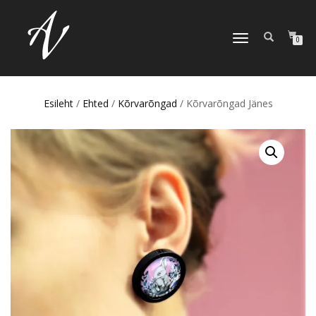
TOGGLE NAVIGATION
0
Esileht
/
Ehted
/
Kõrvarõngad
/ Kõrvarõngad Jänes