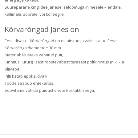
Suurepärane kingiidee Jänese iseloomuga inimesele – endale,
kallimale, sõbrale, või kolleegile.
Kõrvarõngad Jänes on
Eesti disain – kõrvarõngad on disainitud ja valmistatud Eestis.
Kõrvarõnga diameeter: 30 mm.
Materjal: Mustaks värvitud puit,
Kinnitus: Kirurgilisest roostevabast terasest poltkinnitus (nikli- ja
pliivaba)
Pilti katab epoksiidvaik.
Toode saabub ehtekarbis.
Soovitame vätlida puidust ehete kontakti veega.