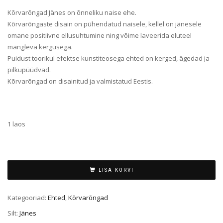
Kõrvarõngad Jänes on õnneliku naise ehe.
Kõrvarõngaste disain on pühendatud naisele, kellel on jänesele
omane positiivne ellusuhtumine ning võime laveerida eluteel
mängleva kergusega.
Puidust toorikul efektse kunstiteosega ehted on kerged, ägedad ja
pilkupüüdvad.
Kõrvarõngad on disainitud ja valmistatud Eestis.
1 laos
LISA KORVI
Kategooriad:
Ehted
,
Kõrvarõngad
Silt:
Jänes