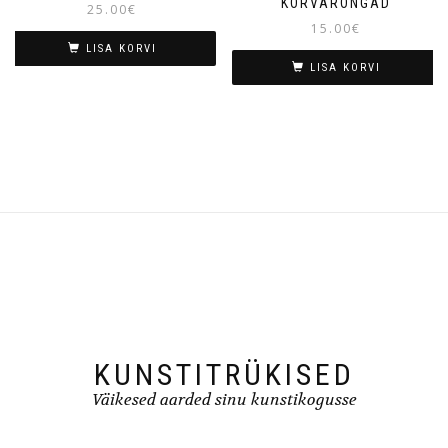
KÕRVARÕNGAD
25.00
€
15.00
€
LISA KORVI
LISA KORVI
KUNSTITRÜKISED
Väikesed aarded sinu kunstikogusse