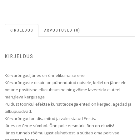
KIRJELDUS
ARVUSTUSED (0)
KIRJELDUS
Kõrvarõngad Jänes on õnneliku naise ehe.
Kõrvarõngaste disain on pühendatud naisele, kellel on jänesele
omane positiivne ellusuhtumine ning võime laveerida eluteel
mängleva kergusega.
Puidust toorikul efektse kunstiteosega ehted on kerged, ägedad ja
pilkupüüdvad.
Kõrvarõngad on disainitud ja valmistatud Eestis.
Jänes on õnne sümbol
.
Õnn pole eesmärk, õnn on eluviis!
Jänes tunneb rõõmu igast eluhetkest ja sütitab oma poitiivse
energiaga ka teisi.