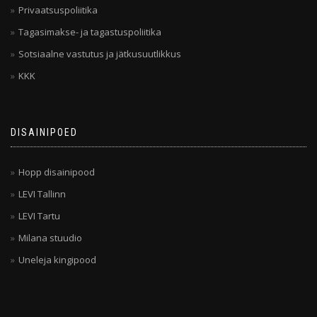
Privaatsuspoliitika
Tagasimakse- ja tagastuspoliitika
Sotsiaalne vastutus ja jätkusuutlikkus
KKK
DISAINIPOED
Hopp disainipood
LEVI Tallinn
LEVI Tartu
Milana stuudio
Uneleja kingipood