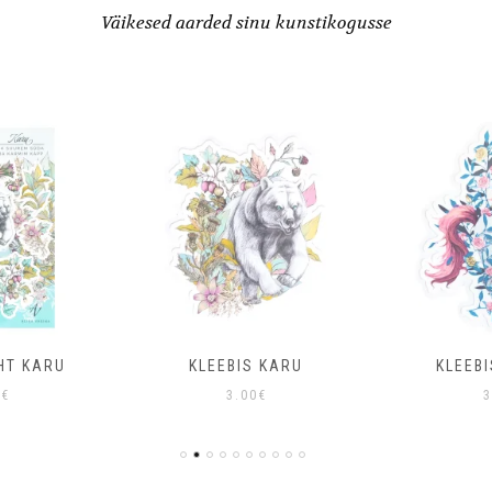
Väikesed aarded sinu kunstikogusse
HT KARU
KLEEBIS KARU
KLEEB
0
€
3.00
€
3