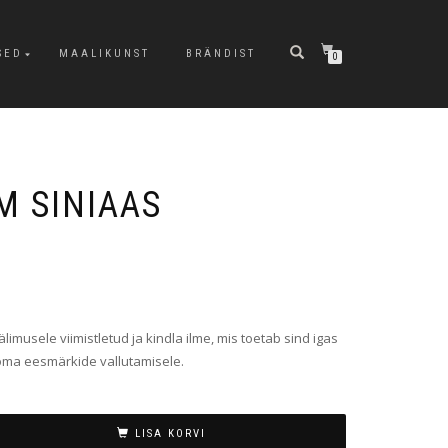
SED
MAALIKUNST
BRÄNDIST
0
 SINIAAS
musele viimistletud ja kindla ilme, mis toetab sind igas
oma eesmärkide vallutamisele.
LISA KORVI