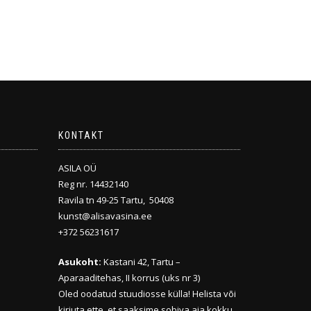
KONTAKT
ASILA OÜ
Reg nr. 14432140
Ravila tn 49-25 Tartu, 50408
kunst@alisavasina.ee
+372 56231617
Asukoht:
Kastani 42, Tartu –
Aparaaditehas, II korrus (uks nr 3)
Oled oodatud stuudiosse külla! Helista või
kirjuta ette, et saaksime sobiva aja kokku