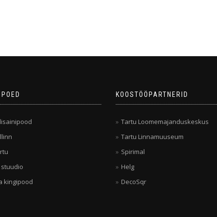
IPOED
KOOSTÖÖPARTNERID
isainipood
Tartu Loomemajanduskeskus
llinn
Tartu Linnamuuseum
rtu
Spirimal
 stuudio
Helg
a kingipood
DecoSqr