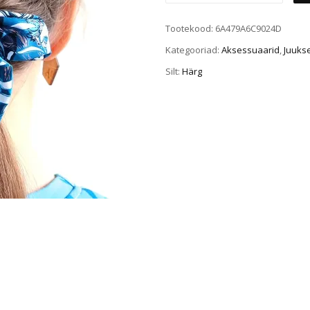
Tootekood:
6A479A6C9024D
Kategooriad:
Aksessuaarid
,
Juuks
Silt:
Härg