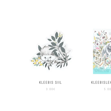
 SIIL
KLEEBIS SIIL
KLEEBISLE
3.00
€
5.0