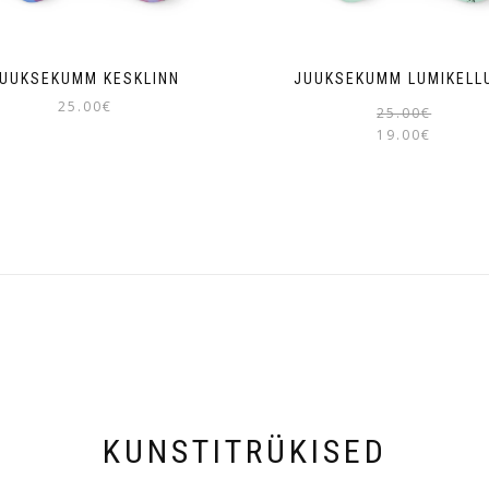
UUKSEKUMM KESKLINN
JUUKSEKUMM LUMIKELL
25.00
€
25.00
€
19.00
€
KUNSTITRÜKISED