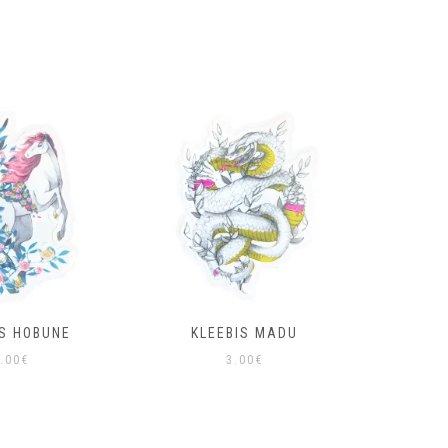
IS HOBUNE
KLEEBIS MADU
KLEE
.00
€
3.00
€