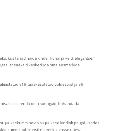
eks, kus tahad näida kindel, kohal ja veidi elegantsem
t paigas, et saaksid keskeduda oma eesmärkide
almistatud 91% taaskasutatud polüestrist ja 9%
ihtsalt stliseerida oma soenguid. Kohandada
est. Juuksekumm hoiab su juuksed kindlalt paigal, lisades
 juuksekumm toob kunsti esteetika igasse päeva.