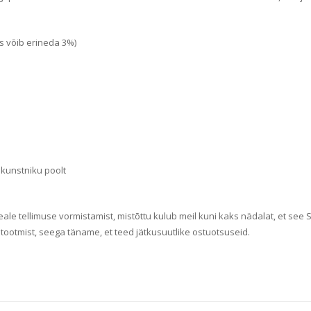
s võib erineda 3%)
 kunstniku poolt
ale tellimuse vormistamist, mistõttu kulub meil kuni kaks nädalat, et see 
etootmist, seega täname, et teed jätkusuutlike ostuotsuseid.