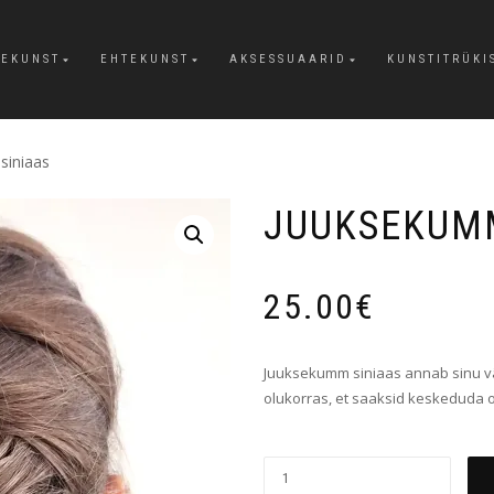
EKUNST
EHTEKUNST
AKSESSUAARID
KUNSTITRÜKI
siniaas
JUUKSEKUMM
25.00
€
Juuksekumm siniaas annab sinu väli
olukorras, et saaksid keskeduda 