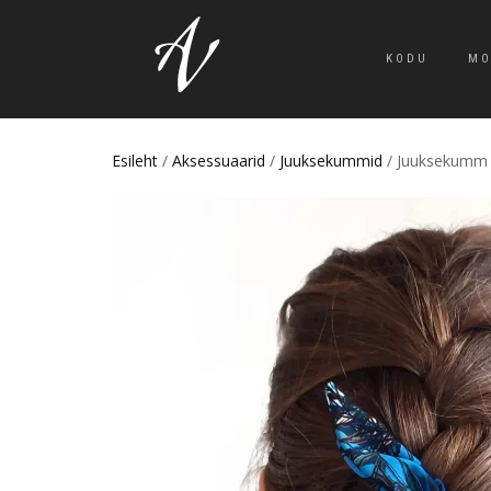
KODU
MO
Esileht
/
Aksessuaarid
/
Juuksekummid
/ Juuksekumm 