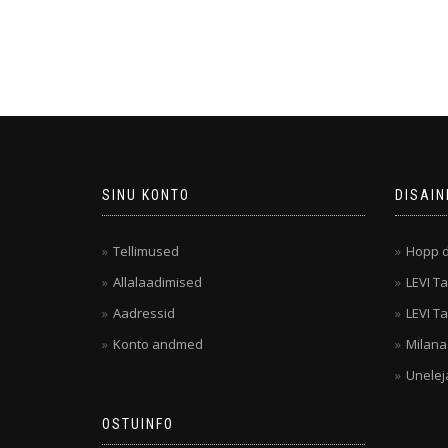
SINU KONTO
DISAIN
Tellimused
Hopp d
Allalaadimised
LEVI Ta
Aadressid
LEVI Ta
Konto andmed
Milana
Unelej
OSTUINFO