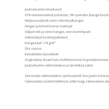
Juuksekummi omadused:
91% taaskasutatud polüester, 9% spandex (kanga koosti
Neljasuunaliselt veniv mikrokiudkangas
Hingav ja kiiresti kuivav materjal
Väljast sile ja veniv kangas, sees kummipael
Valmistatud tootmisjääkidest
Kanga kaal: 174 g/m²
Üks suurus
Eemaldatav lipsudetail
Originaalne disain Karu Kollektsioonist, kujundatud meie
Juuksekumm valmistatakse ja tarnitakse Lätist.
See toode valmistatakse spetsiaalselt Sinu jaoks kohe pe
Valmistades tooteid tellimisel, mitte hulgi, vähendame ül