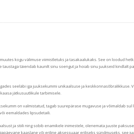
 muutes kogu välimuse viimistletuks ja tasakaalukaks. See on loodud hetk
nise taustaga täiendab kaunilt sinu soengut ja hoiab sinu juukseid kindlal
tagades seeläbi iga juuksekummi unikaalsuse ja keskkonnasõbralikkuse. V
kaasa jätkusuutlikule tarbimisele.
uuksekumm on valmistatud, tagab suurepärase mugavuse ja võimaldab sul l
 või eemaldades lipsudetaili.
aalsust ja stiili ning sobib enamikele inimestele, olenemata juuste paksus
sinu igapäevane kaaslane või eriline aksessuaar eriliseks sündmuseks, see