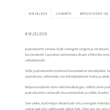
KIRJELDUS
LISAINFO
ARVUSTUSED (0)
KIRJELDUS
Juuksekumm siniaas lisab soengule selgust ja struktuuri,
kui tavaliselt. Lopsakas taimestuku disain sihikindla si
vallutamisele.
Selle juuksekummi tootmisel kasutatakse tekstiiljääke, 
spandexist, vähendab see tekstiiljäätmete hulka ja aitab 
Neljasuunaliselt veniv mikrokiudkangas, millest meie j
juuksekummi vastavalt oma meeleolule ja stiilile, lisades
See väike, kuid mõjuv detail lisab sinu soengule individu
samal ajal sinu välimusele stiilse šniti. Olgu see siis 