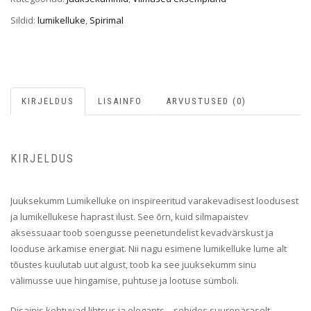
Sildid:
lumikelluke
,
Spirimal
KIRJELDUS
LISAINFO
ARVUSTUSED (0)
KIRJELDUS
Juuksekumm Lumikelluke on inspireeritud varakevadisest loodusest
ja lumikellukese haprast ilust. See õrn, kuid silmapaistev
aksessuaar toob soengusse peenetundelist kevadvärskust ja
looduse ärkamise energiat. Nii nagu esimene lumikelluke lume alt
tõustes kuulutab uut algust, toob ka see juuksekumm sinu
välimusse uue hingamise, puhtuse ja lootuse sümboli.
Disainis kohtuvad lihtsus ja elegants – sobides suurepäraselt