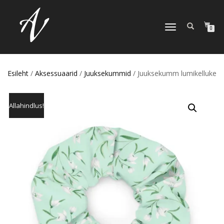
TOGGLE NAVIGATION
0
Esileht
/
Aksessuaarid
/
Juuksekummid
/ Juuksekumm lumikelluke
Allahindlus!