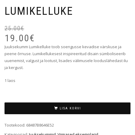
LUMIKELLUKE
25.00
€
19.00
€
Juuksekumm Lumikelluke toob soengusse kevadise värskuse ja
peene õrnuse. Lumikellukesest inspireeritud disain sümboliseerib
uuenemist, valgust ja lootust, lisades välimusele looduslähedast ilu
ja kergust.
1 laos
LISA KORVI
Tootekood:
68487B8646E52
Kategooriad:
Juuksekummid
,
Viimased eksemplarid