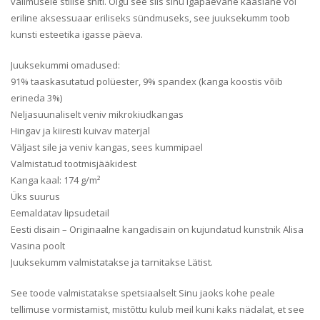
välimusele stiilse šniti. Olgu see siis sinu igapäevane kaaslane või
eriline aksessuaar eriliseks sündmuseks, see juuksekumm toob
kunsti esteetika igasse päeva.
Juuksekummi omadused:
91% taaskasutatud polüester, 9% spandex (kanga koostis võib
erineda 3%)
Neljasuunaliselt veniv mikrokiudkangas
Hingav ja kiiresti kuivav materjal
Väljast sile ja veniv kangas, sees kummipael
Valmistatud tootmisjääkidest
Kanga kaal: 174 g/m²
Üks suurus
Eemaldatav lipsudetail
Eesti disain – Originaalne kangadisain on kujundatud kunstnik Alisa
Vasina poolt
Juuksekumm valmistatakse ja tarnitakse Lätist.
See toode valmistatakse spetsiaalselt Sinu jaoks kohe peale
tellimuse vormistamist, mistõttu kulub meil kuni kaks nädalat, et see