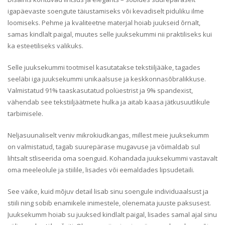
igapäevaste soengute täiustamiseks või kevadiselt piduliku ilme
loomiseks. Pehme ja kvaliteetne materjal hoiab juukseid õrnalt,
samas kindlalt paigal, muutes selle juuksekummi nii praktiliseks kui
ka esteetiliseks valikuks.
Selle juuksekummi tootmisel kasutatakse tekstiiljääke, tagades
seeläbi iga juuksekummi unikaalsuse ja keskkonnasõbralikkuse.
Valmistatud 91% taaskasutatud polüestrist ja 9% spandexist,
vähendab see tekstiiljäätmete hulka ja aitab kaasa jätkusuutlikule
tarbimisele.
Neljasuunaliselt veniv mikrokiudkangas, millest meie juuksekumm
on valmistatud, tagab suurepärase mugavuse ja võimaldab sul
lihtsalt stliseerida oma soenguid. Kohandada juuksekummi vastavalt
oma meeleolule ja stiilile, lisades või eemaldades lipsudetaili.
See väike, kuid mõjuv detail lisab sinu soengule individuaalsust ja
stiili ning sobib enamikele inimestele, olenemata juuste paksusest.
Juuksekumm hoiab su juuksed kindlalt paigal, lisades samal ajal sinu