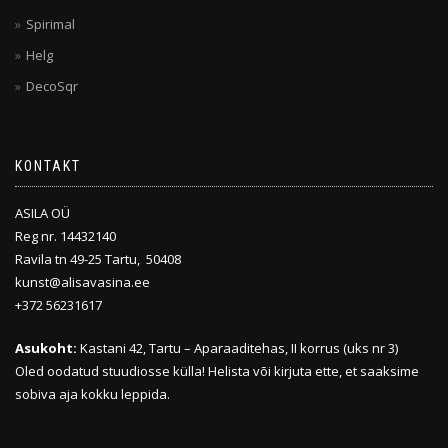
Spirimal
Helg
DecoSqr
KONTAKT
ASILA OÜ
Reg nr. 14432140
Ravila tn 49-25 Tartu, 50408
kunst@alisavasina.ee
+372 56231617
Asukoht:
Kastani 42, Tartu – Aparaaditehas, II korrus (uks nr 3)
Oled oodatud stuudiosse külla! Helista või kirjuta ette, et saaksime
sobiva aja kokku leppida.