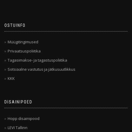
OSTUINFO
Müügitingimused
Privaatsuspoliitika
Tagasimakse- ja tagastuspoliitika
Sotsiaalne vastutus ja jätkusuutlikkus
KKK
DISAINIPOED
Hopp disainipood
LEVI Tallinn