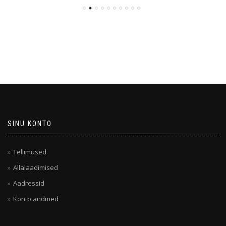
SINU KONTO
Tellimused
Allalaadimised
Aadressid
Konto andmed