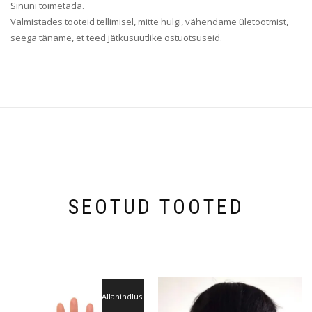
Sinuni toimetada.
Valmistades tooteid tellimisel, mitte hulgi, vähendame ületootmist,
seega täname, et teed jätkusuutlike ostuotsuseid.
SEOTUD TOOTED
Allahindlus!