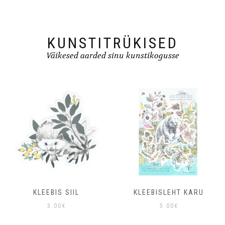
KUNSTITRÜKISED
Väikesed aarded sinu kunstikogusse
KLEEBIS SIIL
KLEEBISLEHT KARU
3.00
€
5.00
€