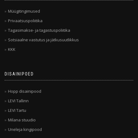
Müügitingimused
Privaatsuspoliitika
Tagasimakse- ja tagastuspoliitika
Sotsiaalne vastutus ja jätkusuutlikkus
KKK
DISAINIPOED
Hopp disainipood
LEVI Tallinn
LEVI Tartu
Milana stuudio
Uneleja kingipood