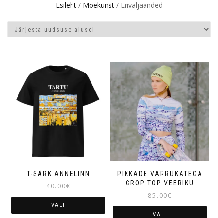
Esileht
/
Moekunst
/ Eriväljaanded
T-SÄRK ANNELINN
PIKKADE VARRUKATEGA
CROP TOP VEERIKU
40.00
€
85.00
€
VALI
VALI