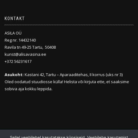
KONTAKT
ASILA OÜ
Reg nr. 14432140
Ravila tn 49-25 Tartu, 50408
kunst@alisavasina.ee
+372 56231617
Asukoht:
Kastani 42, Tartu – Aparaaditehas, II korrus (uks nr 3)
Oled oodatud stuudiosse külla! Helista või kirjuta ette, et saaksime
sobiva aja kokku leppida.
Sellel veebilehel kasutatakse küpsiseid. Veebilehe kasutamist