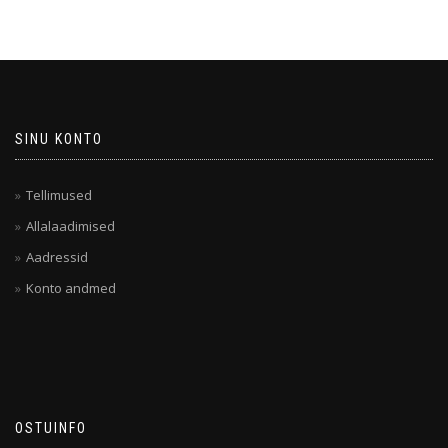
SINU KONTO
Tellimused
Allalaadimised
Aadressid
Konto andmed
OSTUINFO