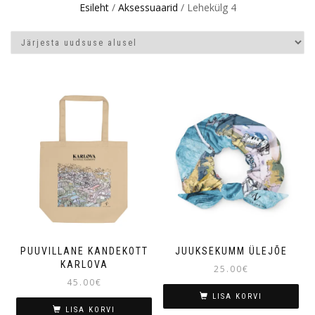
Esileht
/
Aksessuaarid
/ Lehekülg 4
PUUVILLANE KANDEKOTT
JUUKSEKUMM ÜLEJÕE
KARLOVA
25.00
€
45.00
€
LISA KORVI
LISA KORVI