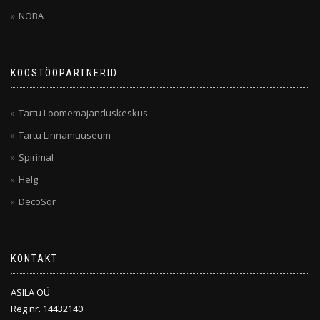
NOBA
KOOSTÖÖPARTNERID
Tartu Loomemajanduskeskus
Tartu Linnamuuseum
Spirimal
Helg
DecoSqr
KONTAKT
ASILA OÜ
Reg nr. 14432140