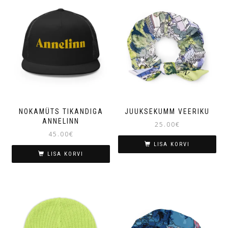
NOKAMÜTS TIKANDIGA
JUUKSEKUMM VEERIKU
ANNELINN
25.00
€
45.00
€
LISA KORVI
LISA KORVI