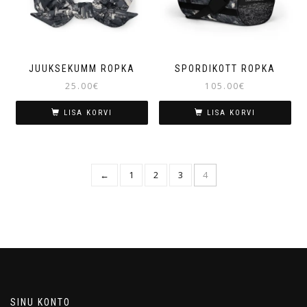
JUUKSEKUMM ROPKA
SPORDIKOTT ROPKA
25.00
€
105.00
€
LISA KORVI
LISA KORVI
←
1
2
3
4
SINU KONTO