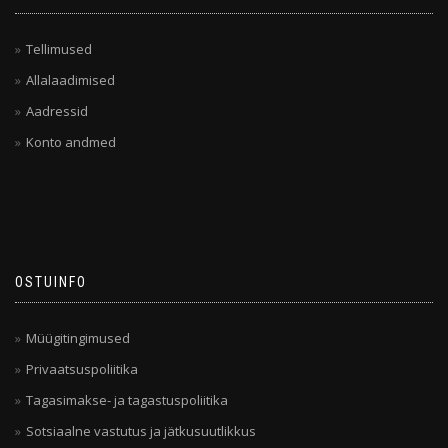
Tellimused
Allalaadimised
Aadressid
Konto andmed
OSTUINFO
Müügitingimused
Privaatsuspoliitika
Tagasimakse- ja tagastuspoliitika
Sotsiaalne vastutus ja jätkusuutlikkus