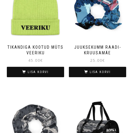
TIKANDIGA KOOTUD MÜTS
JUUKSEKUMM RAADI-
VEERIKU
KRUUSAMÄE
45.00
€
25.00
€
LISA KORVI
LISA KORVI