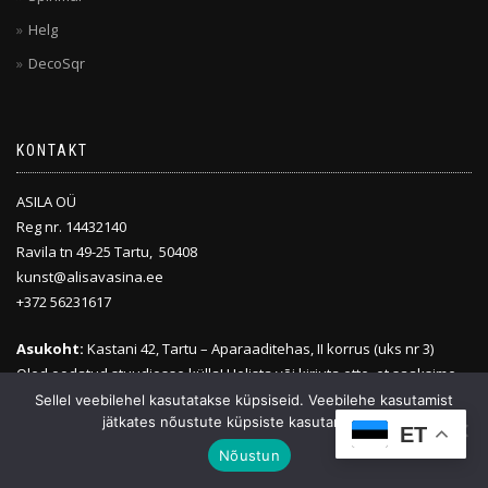
Helg
DecoSqr
KONTAKT
ASILA OÜ
Reg nr. 14432140
Ravila tn 49-25 Tartu, 50408
kunst@alisavasina.ee
+372 56231617
Asukoht:
Kastani 42, Tartu – Aparaaditehas, II korrus (uks nr 3)
Oled oodatud stuudiosse külla! Helista või kirjuta ette, et saaksime
sobiva aja kokku leppida.
Sellel veebilehel kasutatakse küpsiseid. Veebilehe kasutamist
jätkates nõustute küpsiste kasutamisega.
ET
Nõustun