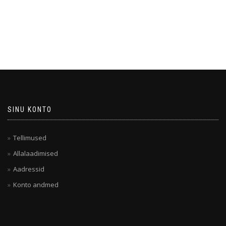
SINU KONTO
Tellimused
Allalaadimised
Aadressid
Konto andmed