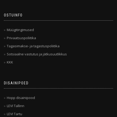
OSTUINFO
Müügitingimused
Privaatsuspoliitika
Tagasimakse- ja tagastuspoliitika
Sotsiaalne vastutus ja jätkusuutlikkus
KKK
DISAINIPOED
Hopp disainipood
LEVI Tallinn
LEVI Tartu