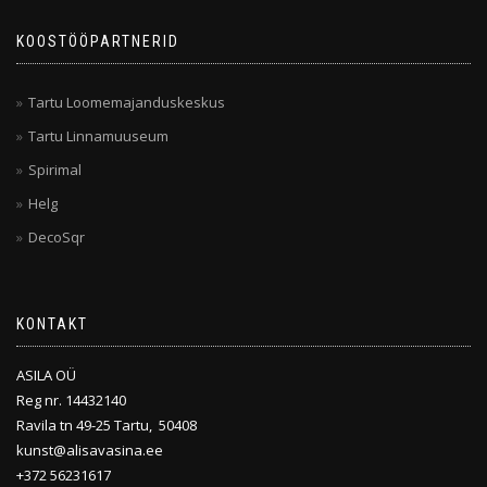
KOOSTÖÖPARTNERID
Tartu Loomemajanduskeskus
Tartu Linnamuuseum
Spirimal
Helg
DecoSqr
KONTAKT
ASILA OÜ
Reg nr. 14432140
Ravila tn 49-25 Tartu, 50408
kunst@alisavasina.ee
+372 56231617