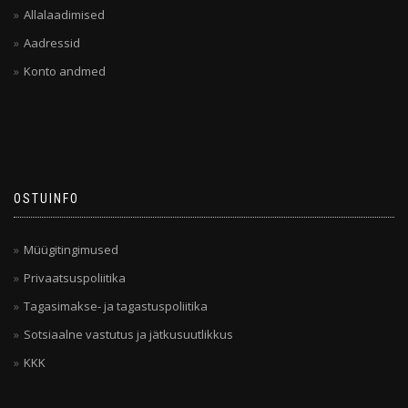
Allalaadimised
Aadressid
Konto andmed
OSTUINFO
Müügitingimused
Privaatsuspoliitika
Tagasimakse- ja tagastuspoliitika
Sotsiaalne vastutus ja jätkusuutlikkus
KKK