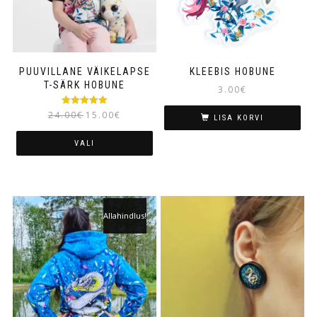
PUUVILLANE VÄIKELAPSE
KLEEBIS HOBUNE
T-SÄRK HOBUNE
3.00
€
Hinnanguga
24.00
€
15.00
€
LISA KORVI
5.00
/ 5
VALI
Allahindlus!