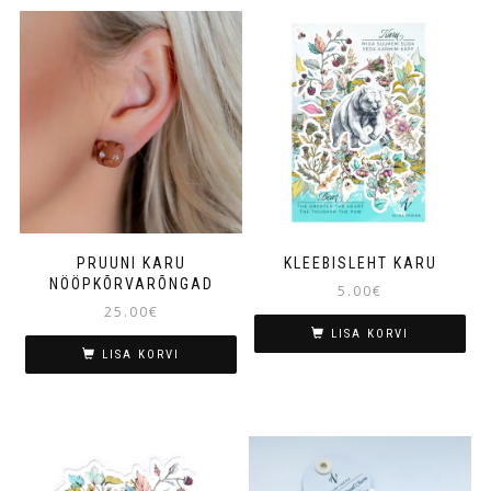
PRUUNI KARU
KLEEBISLEHT KARU
NÖÖPKÕRVARÕNGAD
5.00
€
25.00
€
LISA KORVI
LISA KORVI