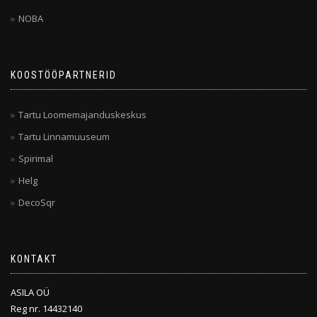
NOBA
KOOSTÖÖPARTNERID
Tartu Loomemajanduskeskus
Tartu Linnamuuseum
Spirimal
Helg
DecoSqr
KONTAKT
ASILA OÜ
Reg nr. 14432140