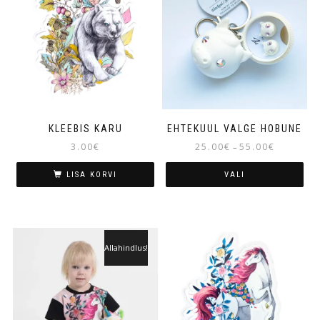
KLEEBIS KARU
EHTEKUUL VALGE HOBUNE
3.00
€
25.00
€
55.00
€
–
LISA KORVI
VALI
Allahindlus!