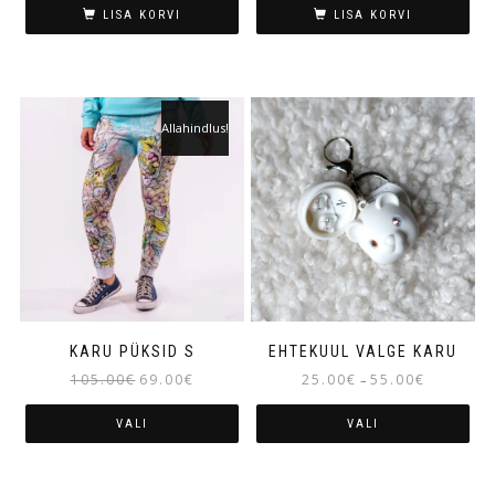
LISA KORVI
LISA KORVI
Allahindlus!
KARU PÜKSID S
EHTEKUUL VALGE KARU
105.00
€
69.00
€
25.00
€
55.00
€
–
VALI
VALI