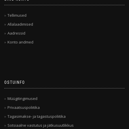
Tellimused
Allalaadimised
Aadressid
Konto andmed
OSTUINFO
Müügitingimused
Privaatsuspoliitika
Tagasimakse- ja tagastuspoliitika
Sotsiaalne vastutus ja jätkusuutlikkus